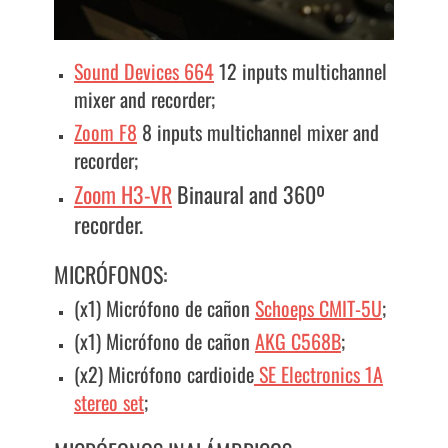
Sound Devices 664
12 inputs multichannel
mixer and recorder;
Zoom F8
8 inputs multichannel mixer and
recorder;
Zoom H3-VR
Binaural and 360º
recorder.
MICRÓFONOS:
(x1) Micrófono de cañon
Schoeps CMIT-5U
;
(x1) Micrófono de cañon
AKG C568B
;
(x2) Micrófono cardioide
SE Electronics 1A
stereo set
;