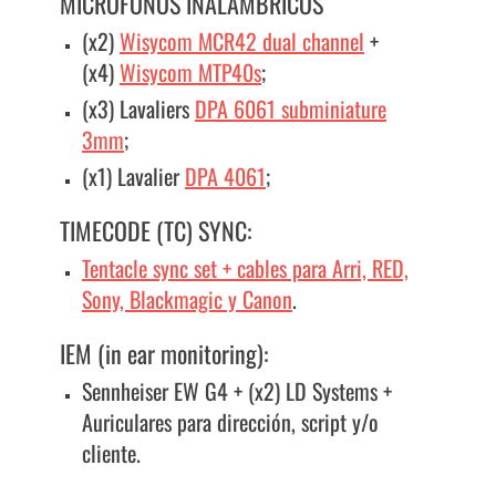
MICRÓFONOS INALÁMBRICOS
(x2)
Wisycom MCR42 dual channel
+
(x4)
Wisycom MTP40s
;
(x3) Lavaliers
DPA 6061 subminiature
3mm
;
(x1) Lavalier
DPA 4061
;
TIMECODE (TC) SYNC:
Tentacle sync set + cables para Arri, RED,
Sony, Blackmagic y Canon
.
IEM (in ear monitoring):
Sennheiser EW G4 + (x2) LD Systems +
Auriculares para dirección, script y/o
cliente.