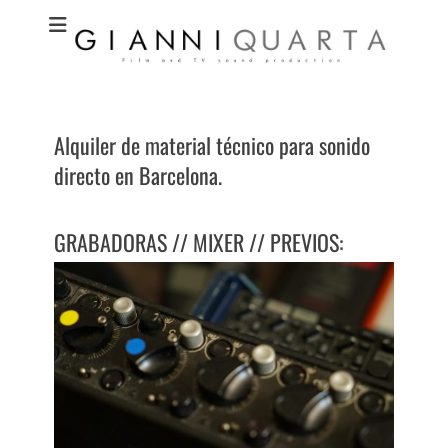
GIANNI QUARTA I
Técnico de sonido directo audiovisual en Barcelona I Sonido directo y
post producción para publicidad, tv y largometrajes. I TV and Film
Técnico de sonido
sound production and post production
directo audiovisual
Alquiler de material técnico para sonido
en Barcelona
directo en Barcelona.
GRABADORAS // MIXER // PREVIOS: