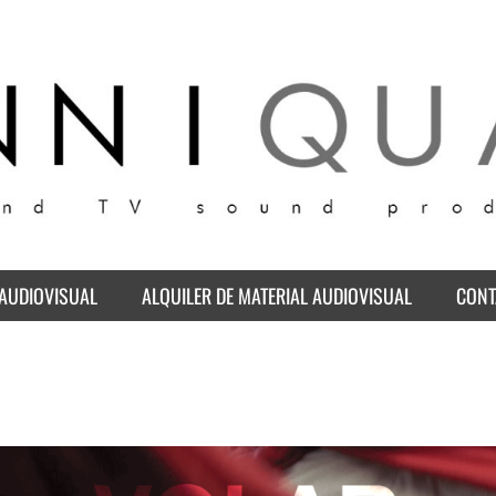
nico de sonido directo au
ido directo y post producción para publicidad, tv y largometrajes. I TV
AUDIOVISUAL
ALQUILER DE MATERIAL AUDIOVISUAL
CONT