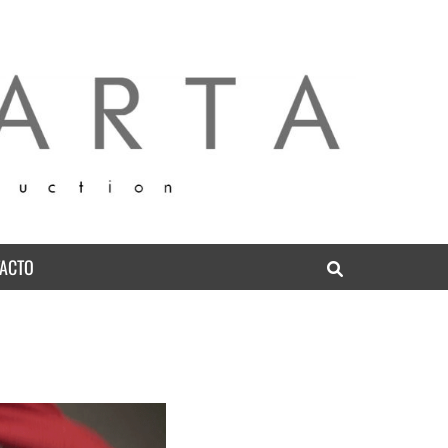
diovisual en Barcelona
 and Film sound production and post production
ACTO
Search