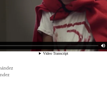
rnández
ández